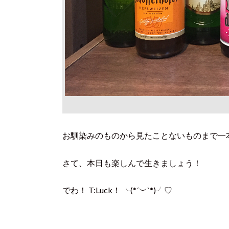
お馴染みのものから見たことないものまで一本
さて、本日も楽しんで生きましょう！
でわ！ T:Luck！ ╰(*´︶`*)╯♡