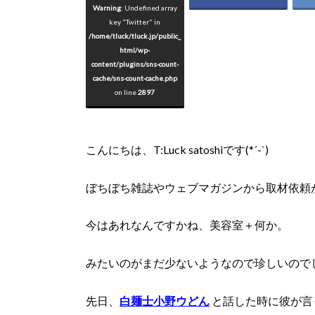
Warning
: Undefined array
key "Twitter" in
/home/tluck/tluck.jp/public_
html/wp-
content/plugins/sns-count-
cache/sns-count-cache.php
on line
2897
こんにちは、T:Luck satoshiです(*´-`)
ぼちぼち雑誌やウェブマガジンから取材依頼
今はあれなんですかね、美容室＋何か。
みたいのがまだ少ないようなので珍しいので
先日、
白麺士小野ウどん
と話した時に彼が言