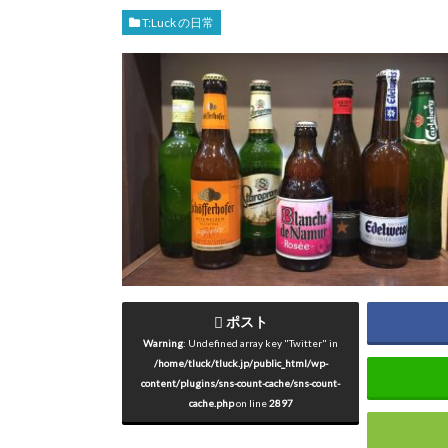
T:Luck の日常
ポスト
Warning
: Undefined array key "Twitter" in
/home/tluck/tluck.jp/public_html/wp-
content/plugins/sns-count-cache/sns-count-
cache.php
on line
2897