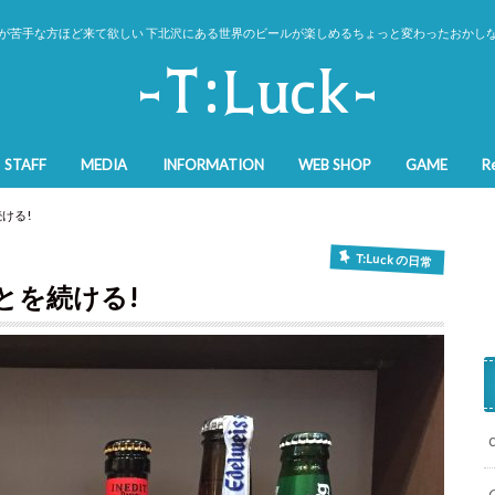
が苦手な方ほど来て欲しい 下北沢にある世界のビールが楽しめるちょっと変わったおかし
STAFF
MEDIA
INFORMATION
WEB SHOP
GAME
Re
カラーについて
T:Luck Fun Club
T:Luck Web shop
ける!
T:Luck の日常
とを続ける!