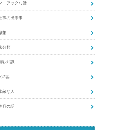
マニアックな話
仕事の出来事
思想
未分類
無駄知識
犬の話
素敵な人
美容の話