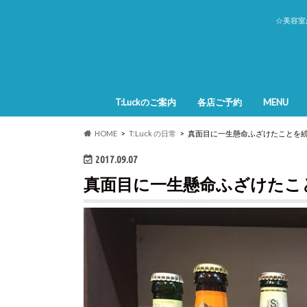
☆美容室
T:Luckのご案内
各店ご予約
MENU
アッシュ
HOME
T:Luck の日常
真面目に一生懸命ふざけたことを続
2017.09.07
真面目に一生懸命ふざけたこ