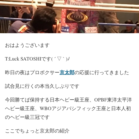
おはようございます
T:Luck SATOSHIです( ´ ▽ ` )ﾉ
京太郎
昨日の夜はプロボクサー
の応援に行ってきました
試合見に行くの本当久しぶりです
今回勝てば保持する日本ヘビー級王座、OPBF東洋太平洋
ヘビー級王座、WBOアジアパシフィック王座と日本人初
のヘビー級三冠です
ここでちょっと京太郎の紹介