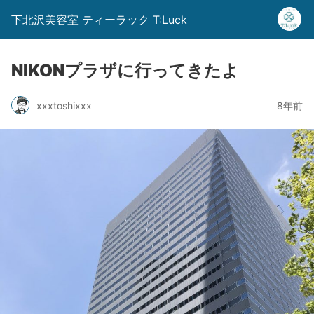
下北沢美容室 ティーラック T:Luck
NIKONプラザに行ってきたよ
xxxtoshixxx
8年前