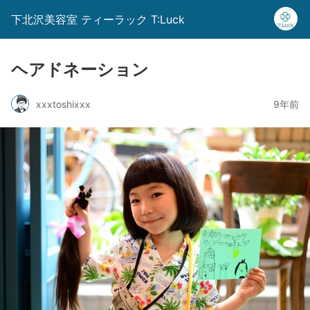
下北沢美容室 ティーラック T:Luck
ヘアドネーション
xxxtoshixxx
9年前