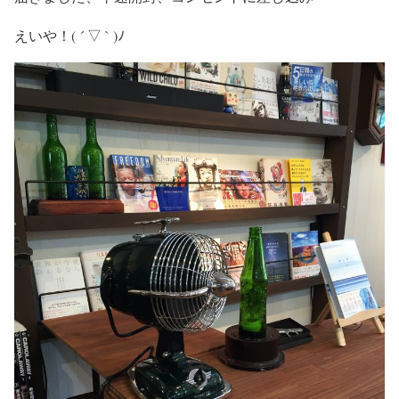
えいや！( ´ ▽ ` )ﾉ