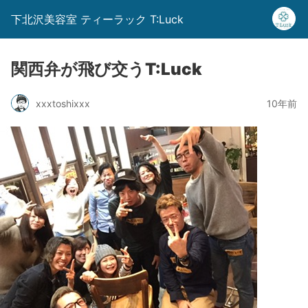
下北沢美容室 ティーラック T:Luck
関西弁が飛び交うT:Luck
xxxtoshixxx
10年前