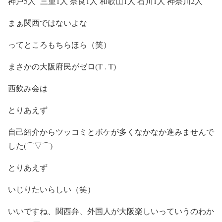
神戸5人 三重1人 奈良1人 和歌山1人 石川1人 神奈川2人
まぁ関西ではないよな
ってところもちらほら（笑）
まさかの大阪府民がゼロ(T . T)
西飲み会は
とりあえず
自己紹介からツッコミとボケが多くなかなか進みませんで
した(⌒▽⌒)
とりあえず
いじりたいらしい（笑）
いいですね、関西弁、外国人が大阪楽しいっていうのわか