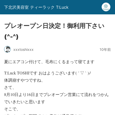
下北沢美容室 ティーラック T:Luck
プレオープン日決定！御利用下さい
(^-^)
xxxtoshixxx
10年前
夏にエアコン付けて、毛布にくるまって寝てます
T:Luck TOSHIです おはようございます( ´ ▽ ` )ﾉ
体調崩すやつですね、
さて、
8月10日より16日までプレオープン営業にて流れをつかん
でいきたいと思います
そこで、