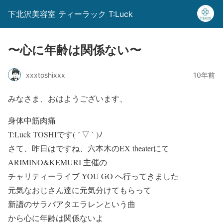
下北沢美容室 ティーラック T:Luck
〜心に年齢は関係ない〜
xxxtoshixxx
10年前
みなさま、おはようございます、
身体中筋肉痛
T:Luck TOSHIです( ´ ▽ ` )ﾉ
さて、昨日はですね、六本木のEX theaterにて
ARIMINO&KEMURI 主催の
チャリティーライブ YOU GO へ行ってきました
元気なおじさん達に元気分けてもらって
新譜のサラバアタエラレンという曲
から心に年齢は関係ないよ