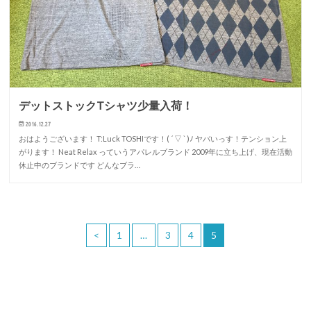
デットストックTシャツ少量入荷！
2016.12.27
おはようございます！ T:Luck TOSHIです！( ´ ▽ ` )ﾉ ヤバいっす！テンション上
がります！ Neat Relax っていうアパレルブランド 2009年に立ち上げ、現在活動
休止中のブランドです どんなブラ…
<
1
…
3
4
5