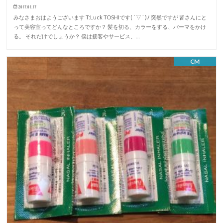
2017.01.17
みなさまおはようございます T:Luck TOSHIです( ´ ▽ ` )ﾉ 突然ですが 皆さんにと
って美容室ってどんなところですか？ 髪を切る、カラーをする、パーマをかけ
る。 それだけでしょうか？ 僕は接客やサービス、…
CM