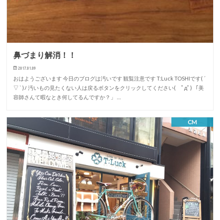
鼻づまり解消！！
2017.01.09
おはようございます 今日のブログは汚いです 観覧注意です T:Luck TOSHIです( ´
▽ ` )ﾉ 汚いもの見たくない人は戻るボタンをクリックしてください( ﾟдﾟ) 「美
容師さんて暇なとき何してるんですか？」 …
CM